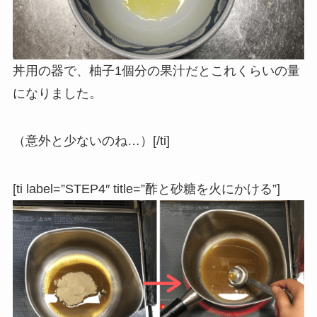
丼用の器で、柚子1個分の果汁だとこれくらいの量
になりました。
（意外と少ないのね…）[/ti]
[ti label=”STEP4″ title=”酢と砂糖を火にかける”]