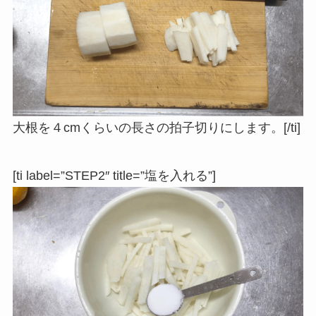
大根を４cmくらいの長さの拍子切りにします。[/ti]
[ti label=”STEP2″ title=”塩を入れる”]